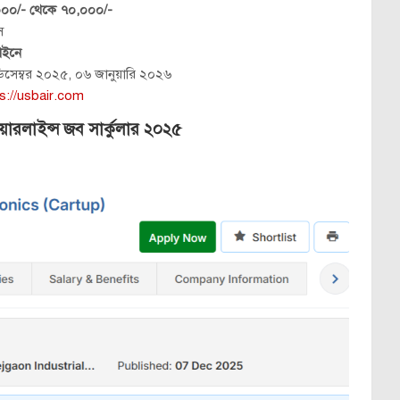
০০/- থেকে ৭০,০০০/-
স
াইনে
িসেম্বর ২০২৫, ০৬ জানুয়ারি ২০২৬
s://usbair.com
রলাইন্স জব সার্কুলার ২০২৫