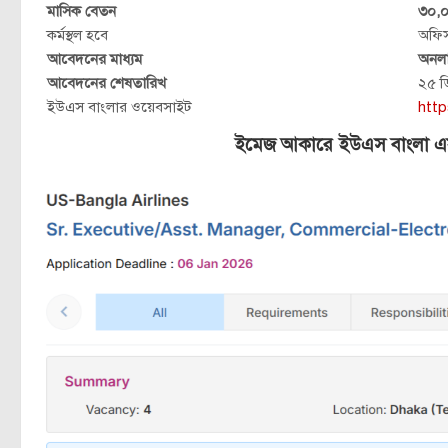
মাসিক বেতন
৩০,০
কর্মস্থল হবে
অফি
আবেদনের মাধ্যম
অনল
আবেদনের শেষতারিখ
২৫ ড
ইউএস বাংলার ওয়েবসাইট
http
ইমেজ আকারে ইউএস বাংলা এয়া