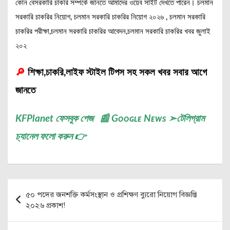
কোন বেসরকারি চাকরি সম্পর্কে জানতে আমাদের ওয়েব সাইট দেখতে পারেন। চলমান
সরকারি চাকরির নিয়োগ, চলমান সরকারি চাকরির নিয়োগ ২০২৬ , চলমান সরকারি
চাকরির পরীক্ষা,চলমান সরকারি চাকরির আবেদন,চলমান সরকারি চাকরির খবর জুলাই
২০২
🔎
শিক্ষা,চাকরি,লাইফ স্টাইল টিপস সহ সকল খবর সবার আগে
জানতে
KFPlanet
ফেসবুক পেজ
📰
Gᴏᴏɢʟᴇ Nᴇᴡs
➣
টেলিগ্রাম
চ্যানেল
ফলো করুন 👉
Post
৫০ পদের জনশক্তি কর্মসংস্থান ও প্রশিক্ষণ ব্যুরো নিয়োগ বিজ্ঞপ্তি
navigation
২০২৬ প্রকাশ!