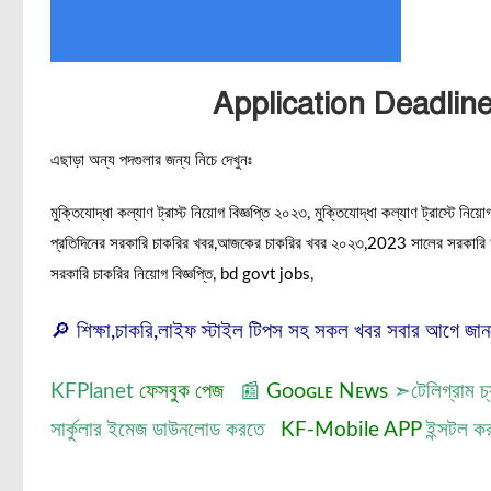
Application Deadlin
এছাড়া অন্য পদগুলার জন্য নিচে দেখুনঃ
মুক্তিযোদ্ধা কল্যাণ ট্রাস্ট নিয়োগ বিজ্ঞপ্তি ২০২৩, মুক্তিযোদ্ধা কল্যাণ ট্রাস্টে নিয়োগ
প্রতিদিনের সরকারি চাকরির খবর,আজকের চাকরির খবর ২০২৩,2023 সালের সরকারি চাকর
সরকারি চাকরির নিয়োগ বিজ্ঞপ্তি, bd govt jobs,
🔎 শিক্ষা,চাকরি,লাইফ স্টাইল টিপস সহ সকল খবর সবার আগে জা
KFPlanet
ফেসবুক পেজ
📰
Gᴏᴏɢʟᴇ Nᴇᴡs
➣
টেলিগ্রাম চ
সার্কুলার ইমেজ ডাউনলোড করতে
KF-Mobile APP
ইন্সটল ক