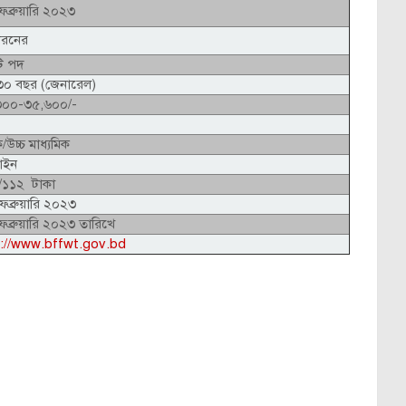
েব্রুয়ারি ২০২৩
ধরনের
ি পদ
০ বছর (জেনারেল)
৩০০-৩৫,৬০০/-
ক/উচ্চ মাধ্যমিক
াইন
/১১২ টাকা
েব্রুয়ারি ২০২৩
েব্রুয়ারি ২০২৩ তারিখে
://www.bffwt.gov.bd