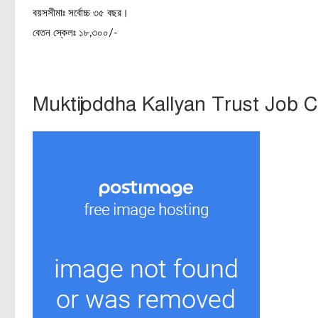
বয়সসীমাঃ সর্বোচ্চ ৩৫ বছর।
বেতন স্কেলঃ ১৮,৩০০/-
Muktijoddha Kallyan Trust Job C