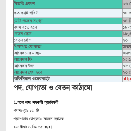
বিজ্ঞপ্তি প্রকাশ
০৬ ফ
কত ক্যাটাগরি?
০৪ 
মোট পদের সংখ্যা
০৪ ট
বয়স হতে হবে
১৮-৩
বেতন স্কেল
১৮,
বেতন গ্রেড
২০
শিক্ষাগত যোগ্যতা
স্নাত
আবেদনের মাধ্যম
অনল
আবেদন ফি
২২৩
আবেদন শুরু
০৮ ফ
আবেদন শেষ হবে
২০ ফ
অফিসিয়াল ওয়েবসাইট
http
পদ, যোগ্যতা ও বেতন কাঠামো
1.পদের নামঃ সহকারী প্রকৌশলী
পদ সংখ্যাঃ ০১ টি
পড়াশোনার যোগ্যতাঃ সিভিলে স্নাতক
বয়সসীমাঃ সর্বোচ্চ ৩৫ বছর।